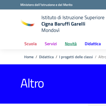
Vai ai contenuti
Vai al menu di navigazione
Vai al footer
Ministero dell'Istruzione e del Merito
Istituto di Istruzione Superiore
Cigna Baruffi Garelli
Mondovì
della scuola
— Visita la pagina iniziale del
Scuola
Servizi
Novità
Didattica
Home
Didattica
I progetti delle classi
Altr
Altro