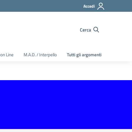
Accedi
Cerca
 on Line
M.A.D. / Interpello
Tutti gli argomenti