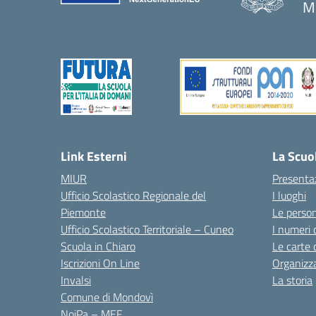
M
— 
Link Esterni
La Scuo
MIUR
Presenta
Ufficio Scolastico Regionale del
I luoghi
Piemonte
Le perso
Ufficio Scolastico Territoriale – Cuneo
I numeri 
Scuola in Chiaro
Le carte 
Iscrizioni On Line
Organizz
Invalsi
La storia
Comune di Mondovì
NoiPa – MEF