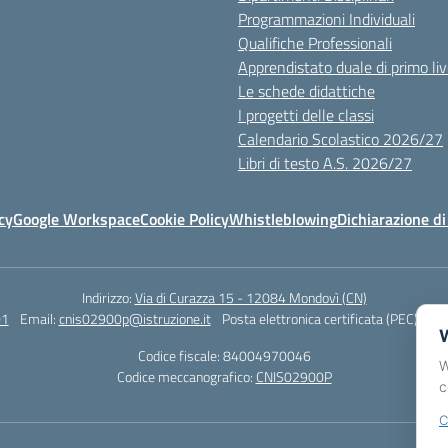
Programmazioni Individuali
Qualifiche Professionali
Apprendistato duale di primo liv
Le schede didattiche
I progetti delle classi
Calendario Scolastico 2026/27
Libri di testo A.S. 2026/27
cy
Google Workspace
Cookie Policy
Whistleblowing
Dichiarazione di
Indirizzo:
Via di Curazza 15 - 12084 Mondovì (CN)
01
Email:
cnis02900p@istruzione.it
Posta elettronica certificata (PEC):
cni
W
Codice fiscale: 84004970046
W
Codice meccanografico:
CNIS02900P
c
C