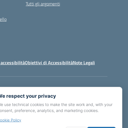
Tutti gli argomenti
ello
 accessibilità
Obiettivi di Accessibilità
Note Legali
s02900p@pec.istruzione.it
e respect your privacy
e use technical cookies to make the site work and, with your
onsent, preference, analytics, and marketing cookies.
ookie Policy