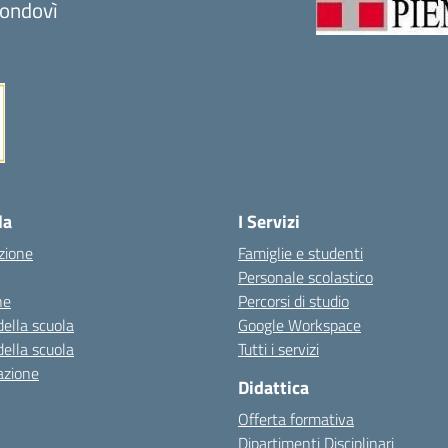
ondovì
Visita la pagina iniziale della scuola
la
I Servizi
zione
Famiglie e studenti
Personale scolastico
ne
Percorsi di studio
della scuola
Google Workspace
della scuola
Tutti i servizi
azione
Didattica
Offerta formativa
Dipartimenti Disciplinari