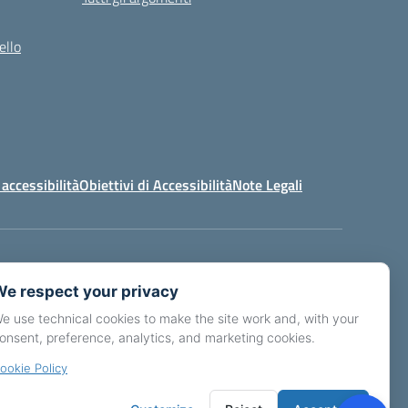
ello
 accessibilità
Obiettivi di Accessibilità
Note Legali
s02900p@pec.istruzione.it
e respect your privacy
e use technical cookies to make the site work and, with your
onsent, preference, analytics, and marketing cookies.
ookie Policy
Idea e progetto di Designers Italia