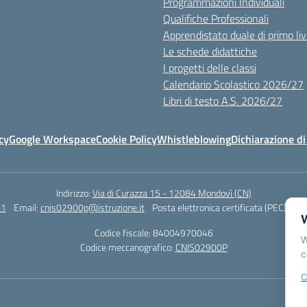
Programmazioni Individuali
Qualifiche Professionali
Apprendistato duale di primo liv
Le schede didattiche
I progetti delle classi
Calendario Scolastico 2026/27
Libri di testo A.S. 2026/27
cy
Google Workspace
Cookie Policy
Whistleblowing
Dichiarazione di
Indirizzo:
Via di Curazza 15 - 12084 Mondovì (CN)
01
Email:
cnis02900p@istruzione.it
Posta elettronica certificata (PEC):
cni
W
Codice fiscale: 84004970046
W
Codice meccanografico:
CNIS02900P
c
C