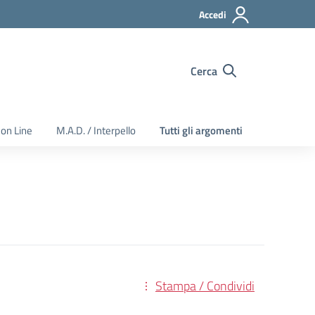
Accedi
Cerca
 on Line
M.A.D. / Interpello
Tutti gli argomenti
Stampa / Condividi