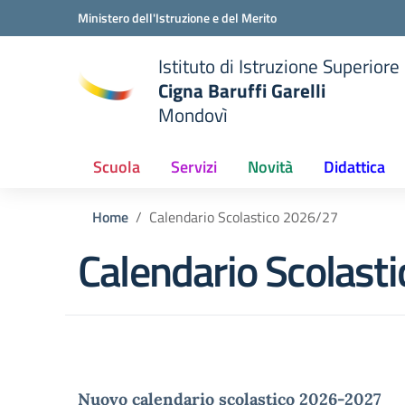
Vai ai contenuti
Vai al menu di navigazione
Vai al footer
Ministero dell'Istruzione e del Merito
Istituto di Istruzione Superiore
Cigna Baruffi Garelli
Mondovì
della scuola
— Visita la pagina iniziale del
Scuola
Servizi
Novità
Didattica
Home
Calendario Scolastico 2026/27
Calendario Scolast
Nuovo calendario scolastico 2026-2027