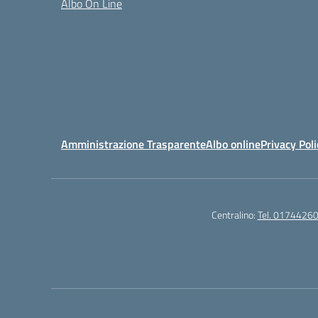
Albo On Line
Amministrazione Trasparente
Albo online
Privacy Poli
Centralino:
Tel. 0174426