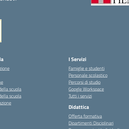
Visita la pagina iniziale della scuola
la
I Servizi
zione
Famiglie e studenti
Personale scolastico
ne
Percorsi di studio
della scuola
Google Workspace
della scuola
Tutti i servizi
azione
Didattica
Offerta formativa
Dipartimenti Disciplinari