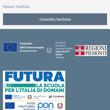
Nessun risultato
Consulta l'archivio
Istituto di
Istruzione
Superiore Statale
Cigna Baruffi
Garelli
Mondovì
— Visita la pagina iniziale della scuola