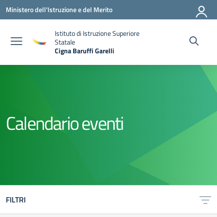
Vai ai contenuti
Vai al menu di navigazione
Vai al footer
Ministero dell'Istruzione e del Merito
Istituto di Istruzione Superiore
Statale
Cigna Baruffi Garelli
— Visita la pagina iniziale della scuola
Calendario eventi
FILTRI