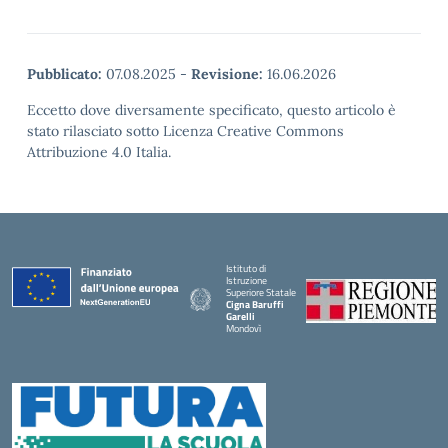
Pubblicato:
07.08.2025
-
Revisione:
16.06.2026
Eccetto dove diversamente specificato, questo articolo è
stato rilasciato sotto Licenza Creative Commons
Attribuzione 4.0 Italia.
Istituto di
Istruzione
Superiore Statale
Cigna Baruffi
Garelli
Mondovì
— Visita la pagina iniziale della scuola