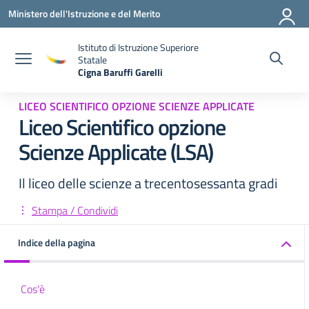
Vai ai contenuti
Vai al menu di navigazione
Vai al footer
Ministero dell'Istruzione e del Merito
Istituto di Istruzione Superiore
Statale
Cigna Baruffi Garelli
— Visita la pagina iniziale della scuola
LICEO SCIENTIFICO OPZIONE SCIENZE APPLICATE
Liceo Scientifico opzione
Scienze Applicate (LSA)
Il liceo delle scienze a trecentosessanta gradi
Stampa / Condividi
Indice della pagina
Cos'è