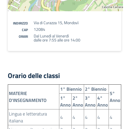
Via di Curazza 15, Mondovì
INDIRIZZO
12084
CAP
Dal Lunedì al Venerdì
ORARI
dalle ore 7:55 alle ore 14:00
Orario delle classi
1° Biennio
2° Biennio
MATERIE
5°
1°
2°
3°
4°
D'INSEGNAMENTO
Anno
Anno
Anno
Anno
Anno
Lingua e letteratura
4
4
4
4
4
italiana