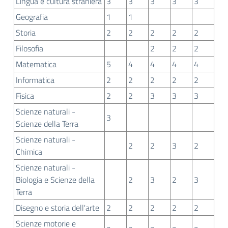
Lingua e cultura straniera
3
3
3
3
3
Geografia
1
1
Storia
2
2
2
2
2
Filosofia
2
2
2
Matematica
5
4
4
4
4
Informatica
2
2
2
2
2
Fisica
2
2
3
3
3
Scienze naturali -
3
Scienze della Terra
Scienze naturali -
2
2
3
2
Chimica
Scienze naturali -
Biologia e Scienze della
2
3
2
3
Terra
Disegno e storia dell'arte
2
2
2
2
2
Scienze motorie e