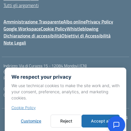
Tutti gli argomenti
Amministrazione Trasparente
Albo online
Privacy Policy
Google Workspace
Cookie Policy
Whistleblowing
Dichiarazione di accessibilità
Obiettivi di Accessibilità
Note Legali
Indirizzo:
Via di Curazza 15 - 12084 Mondovì (CN)
Centralino:
Tel. 017442601
Email:
cnis02900p@istruzione.it
We respect your privacy
Posta elettronica certificata (PEC):
cnis02900p@pec.istruzione.it
We use technical cookies to make the site work and, with
Codice fiscale: 84004970046
your consent, preference, analytics, and marketing
Codice meccanografico:
CNIS02900P
cookies.
Cookie Policy
Idea e progetto di Designers Italia
Customize
Reject
Accept all