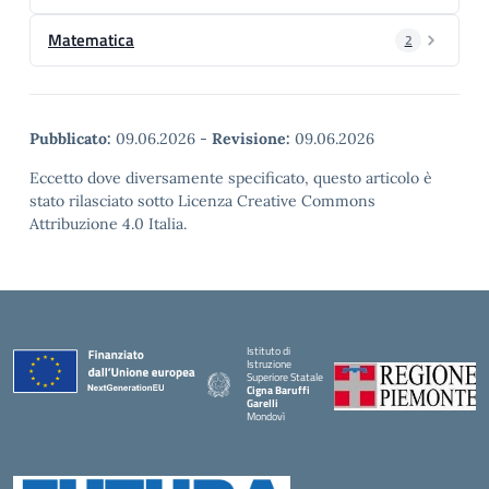
Matematica
2
Pubblicato:
09.06.2026
-
Revisione:
09.06.2026
Eccetto dove diversamente specificato, questo articolo è
stato rilasciato sotto Licenza Creative Commons
Attribuzione 4.0 Italia.
Istituto di
Istruzione
Superiore Statale
Cigna Baruffi
Garelli
Mondovì
— Visita la pagina iniziale della scuola