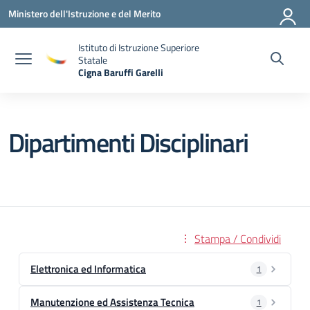
Vai ai contenuti
Vai al menu di navigazione
Vai al footer
Ministero dell'Istruzione e del Merito
Istituto di Istruzione Superiore
Statale
Cigna Baruffi Garelli
— Visita la pagina iniziale della scuola
Dipartimenti Disciplinari
Stampa / Condividi
Elettronica ed Informatica
1
Manutenzione ed Assistenza Tecnica
1