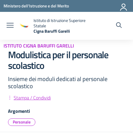
Vai ai contenuti
Vai al menu di navigazione
Vai al footer
Ministero dell'Istruzione e del Merito
Istituto di Istruzione Superiore
Statale
Cigna Baruffi Garelli
— Visita la pagina iniziale della scuola
ISTITUTO CIGNA BARUFFI GARELLI
Modulistica per il personale
scolastico
Insieme dei moduli dedicati al personale
scolastico
Stampa / Condividi
Argomenti
Personale