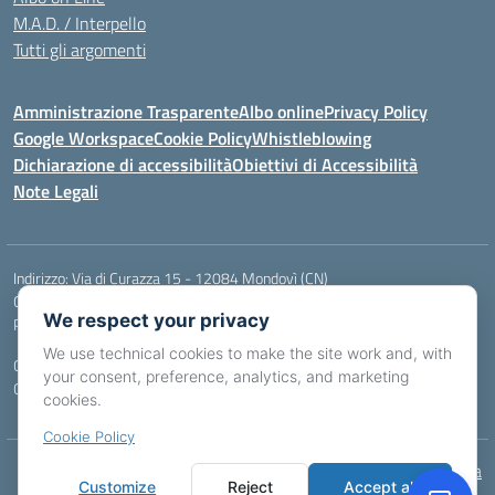
M.A.D. / Interpello
Tutti gli argomenti
Amministrazione Trasparente
Albo online
Privacy Policy
Google Workspace
Cookie Policy
Whistleblowing
Dichiarazione di accessibilità
Obiettivi di Accessibilità
Note Legali
Indirizzo:
Via di Curazza 15 - 12084 Mondovì (CN)
Centralino:
Tel. 017442601
Email:
cnis02900p@istruzione.it
We respect your privacy
Posta elettronica certificata (PEC):
cnis02900p@pec.istruzione.it
We use technical cookies to make the site work and, with
Codice fiscale: 84004970046
your consent, preference, analytics, and marketing
Codice meccanografico:
CNIS02900P
cookies.
Cookie Policy
Idea e progetto di Designers Italia
Customize
Reject
Accept all