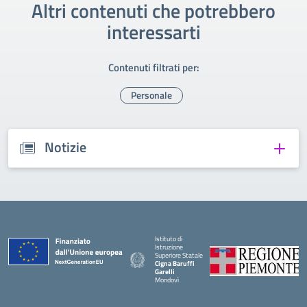
Altri contenuti che potrebbero
interessarti
Contenuti filtrati per:
Personale
Notizie
Istituto di
Istruzione
Superiore Statale
Cigna Baruffi
Garelli
Mondovì
— Visita la pagina iniziale della scuola