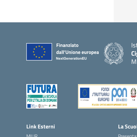
Is
Ci
M
— 
Link Esterni
La Scuo
MIUR
Presenta