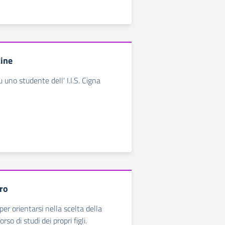
Line
uno studente dell' I.I.S. Cigna
aro
er orientarsi nella scelta della
rso di studi dei propri figli.