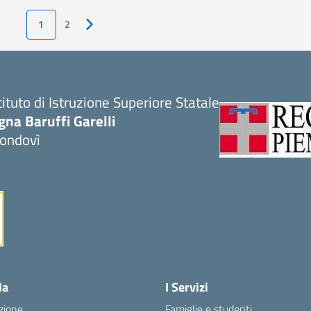
1
2
Pagina successiva
tituto di Istruzione Superiore Statale
gna Baruffi Garelli
ondovì
Visita la pagina iniziale della scuola
la
I Servizi
zione
Famiglie e studenti