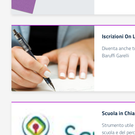
Iscrizioni On 
Diventa anche tu 
Baruffi Garelli
Scuola in Chi
Strumento utile p
scuola e del perco