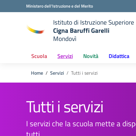
Vai ai contenuti
Vai al menu di navigazione
Vai al footer
Ministero dell'Istruzione e del Merito
Istituto di Istruzione Superiore
Cigna Baruffi Garelli
Mondovì
della scuola
— Visita la pagina iniziale del
Scuola
Servizi
Novità
Didattica
Home
Servizi
Tutti i servizi
Tutti i servizi
I servizi che la scuola mette a disp
tutti.