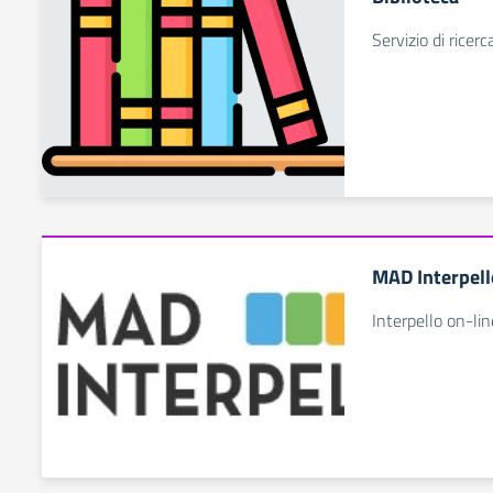
Servizio di ricerc
MAD Interpell
Interpello on-l