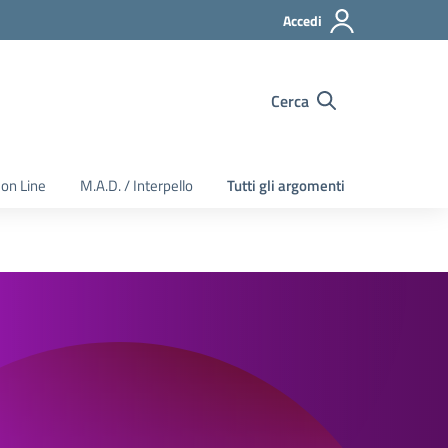
Accedi
Cerca
 on Line
M.A.D. / Interpello
Tutti gli argomenti