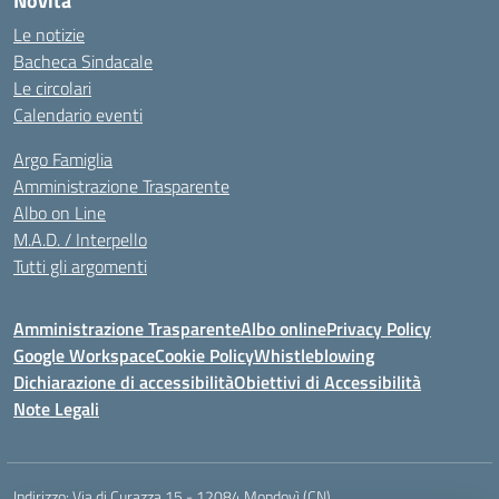
Novità
Le notizie
Bacheca Sindacale
Le circolari
Calendario eventi
Argo Famiglia
Amministrazione Trasparente
Albo on Line
M.A.D. / Interpello
Tutti gli argomenti
Amministrazione Trasparente
Albo online
Privacy Policy
Google Workspace
Cookie Policy
Whistleblowing
Dichiarazione di accessibilità
Obiettivi di Accessibilità
Note Legali
Indirizzo:
Via di Curazza 15 - 12084 Mondovì (CN)