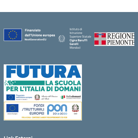
Istituto di
Istruzione
Superiore Statale
Cigna Baruffi
Garelli
Mondovì
— Visita la pagina iniziale della scuola