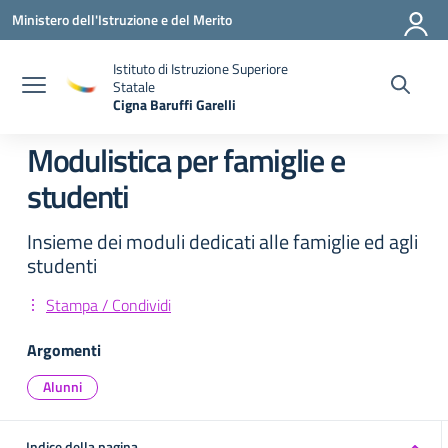
Vai ai contenuti
Vai al menu di navigazione
Vai al footer
Ministero dell'Istruzione e del Merito
Istituto di Istruzione Superiore
Statale
Cigna Baruffi Garelli
— Visita la pagina iniziale della scuola
Modulistica per famiglie e
studenti
Insieme dei moduli dedicati alle famiglie ed agli
studenti
Stampa / Condividi
Argomenti
Alunni
Indice della pagina