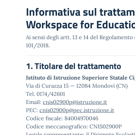
Informativa sul trattam
Workspace for Educati
Ai sensi degli artt. 13 e 14 del Regolament
101/2018.
1. Titolare del trattamento
Istituto di Istruzione Superiore Statale Ci
Via di Curazza 15 — 12084 Mondovì (CN)
Tel. 0174/42601
Email:
cnis02900p@istruzione.it
PEC:
cnis02900p@pec.istruzione.it
Codice fiscale: 84004970046
Codice meccanografico: CNIS02900P
Legale rappresentante: il Dirigente Scolas