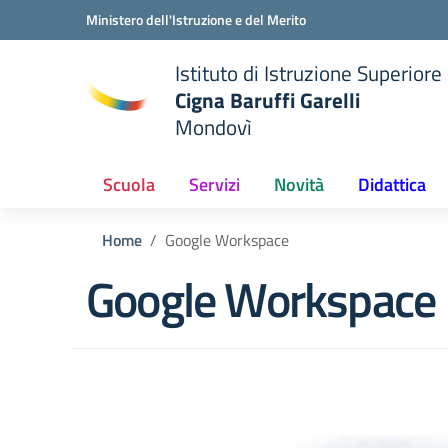
Vai ai contenuti
Vai al menu di navigazione
Vai al footer
Ministero dell'Istruzione e del Merito
Istituto di Istruzione Superiore
Cigna Baruffi Garelli
Mondovì
della scuola
— Visita la pagina iniziale del
Scuola
Servizi
Novità
Didattica
Home
Google Workspace
Google Workspace