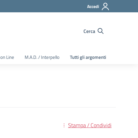
Accedi
Cerca
 on Line
M.A.D. / Interpello
Tutti gli argomenti
Stampa / Condividi