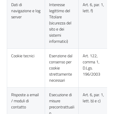
Dati di
Interesse
Art. 6, par. 1,
navigazione e log
legittimo del
lett. f)
server
Titolare
(sicurezza del
sito e dei
sistemi
informatici)
Cookie tecnici
Esenzione dal
Art. 122,
consenso per
comma 1,
cookie
D.Lgs.
strettamente
196/2003
necessari
Risposte a email
Esecuzione di
Art. 6, par. 1,
/ moduli di
misure
lett. b) e c)
contatto
precontrattuali
o