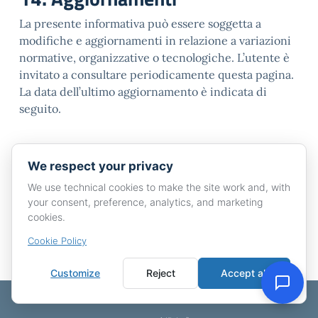
La presente informativa può essere soggetta a
modifiche e aggiornamenti in relazione a variazioni
normative, organizzative o tecnologiche. L’utente è
invitato a consultare periodicamente questa pagina.
La data dell’ultimo aggiornamento è indicata di
seguito.
We respect your privacy
Pubblicato:
01.08.2025
-
Revisione:
04.05.2026
We use technical cookies to make the site work and, with
your consent, preference, analytics, and marketing
Eccetto dove diversamente specificato, questo articolo è
cookies.
stato rilasciato sotto Licenza Creative Commons
Attribuzione 4.0 Italia.
Cookie Policy
Customize
Reject
Accept all