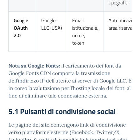
tipografici
Google
Google
Email
Autenticazione
OAuth
LLC (USA)
istituzionale,
area riservata
2.0
nome,
token
Nota su Google Fonts:
il caricamento dei font da
Google Fonts CDN comporta la trasmissione
dell’indirizzo IP dell’utente ai server di Google LLC. È
in corso la valutazione per l’hosting locale dei font, al
fine di eliminare tale connessione esterna.
5.1 Pulsanti di condivisione social
Le pagine del sito contengono link di condivisione
verso piattaforme esterne (Facebook, Twitter/X,
LinkedIn). Si tratta di semplici link ipertestuali che