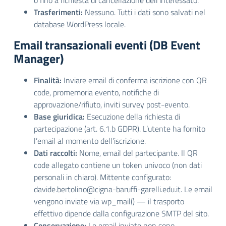
o fino a richiesta di cancellazione dell’interessato.
Trasferimenti:
Nessuno. Tutti i dati sono salvati nel
database WordPress locale.
Email transazionali eventi (DB Event
Manager)
Finalità:
Inviare email di conferma iscrizione con QR
code, promemoria evento, notifiche di
approvazione/rifiuto, inviti survey post-evento.
Base giuridica:
Esecuzione della richiesta di
partecipazione (art. 6.1.b GDPR). L’utente ha fornito
l’email al momento dell’iscrizione.
Dati raccolti:
Nome, email del partecipante. Il QR
code allegato contiene un token univoco (non dati
personali in chiaro). Mittente configurato:
davide.bertolino@cigna-baruffi-garelli.edu.it. Le email
vengono inviate via wp_mail() — il trasporto
effettivo dipende dalla configurazione SMTP del sito.
Conservazione:
Le email inviate non sono