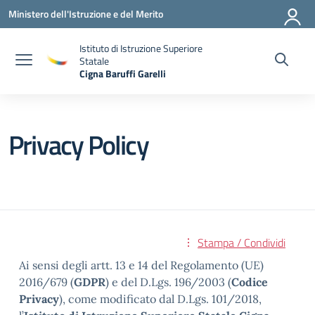
Vai ai contenuti
Vai al menu di navigazione
Vai al footer
Ministero dell'Istruzione e del Merito
Istituto di Istruzione Superiore
Statale
Cigna Baruffi Garelli
— Visita la pagina iniziale della scuola
Privacy Policy
Stampa / Condividi
Ai sensi degli artt. 13 e 14 del Regolamento (UE)
2016/679 (
GDPR
) e del D.Lgs. 196/2003 (
Codice
Privacy
), come modificato dal D.Lgs. 101/2018,