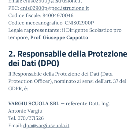
Email:
cnis02900p@istruzione.it
PEC:
cnis02900p@pec.istruzione.it
Codice fiscale: 84004970046
Codice meccanografico: CNIS02900P
Legale rappresentante: il Dirigente Scolastico pro
tempore,
Prof. Giuseppe Cappotto
2. Responsabile della Protezione
dei Dati (DPO)
Il Responsabile della Protezione dei Dati (Data
Protection Officer), nominato ai sensi dell’art. 37 del
GDPR, è:
VARGIU SCUOLA SRL
— referente Dott. Ing.
Antonio Vargiu
Tel. 070/271526
Email:
dpo@vargiuscuola.it