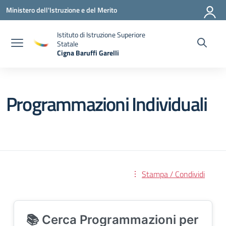
Vai ai contenuti
Vai al menu di navigazione
Vai al footer
Ministero dell'Istruzione e del Merito
Istituto di Istruzione Superiore
Statale
Cigna Baruffi Garelli
— Visita la pagina iniziale della scuola
Programmazioni Individuali
Stampa / Condividi
📚 Cerca Programmazioni per