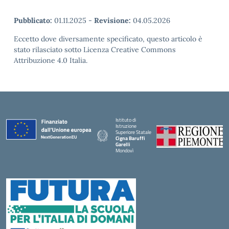
Pubblicato:
01.11.2025
-
Revisione:
04.05.2026
Eccetto dove diversamente specificato, questo articolo è
stato rilasciato sotto Licenza Creative Commons
Attribuzione 4.0 Italia.
Istituto di
Istruzione
Superiore Statale
Cigna Baruffi
Garelli
Mondovì
— Visita la pagina iniziale della scuola