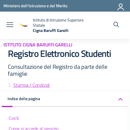
Vai ai contenuti
Vai al menu di navigazione
Vai al footer
Ministero dell'Istruzione e del Merito
Istituto di Istruzione Superiore
Statale
Cigna Baruffi Garelli
— Visita la pagina iniziale della scuola
ISTITUTO CIGNA BARUFFI GARELLI
Registro Elettronico Studenti
Consultazione del Registro da parte delle
famiglie
Stampa / Condividi
Indice della pagina
Cos'è
Come si accede al servizio