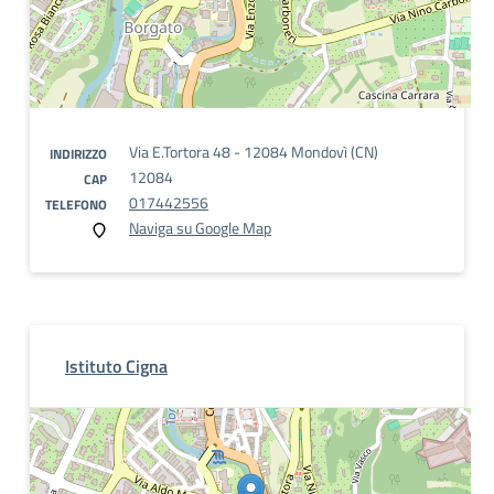
Via E.Tortora 48 - 12084 Mondovì (CN)
INDIRIZZO
12084
CAP
017442556
TELEFONO
Naviga su Google Map
Istituto Cigna