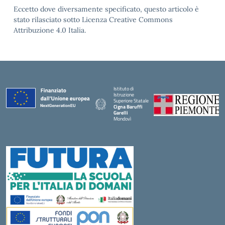
Eccetto dove diversamente specificato, questo articolo è
stato rilasciato sotto Licenza Creative Commons
Attribuzione 4.0 Italia.
Istituto di
Istruzione
Superiore Statale
Cigna Baruffi
Garelli
Mondovì
— Visita la pagina iniziale della scuola