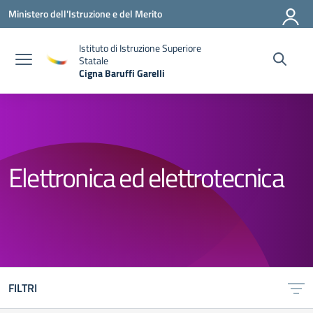
Vai ai contenuti
Vai al menu di navigazione
Vai al footer
Ministero dell'Istruzione e del Merito
Istituto di Istruzione Superiore
Statale
Cigna Baruffi Garelli
— Visita la pagina iniziale della scuola
Elettronica ed elettrotecnica
FILTRI