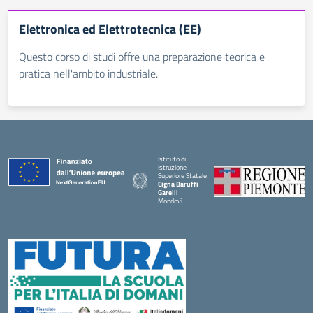
Elettronica ed Elettrotecnica (EE)
Questo corso di studi offre una preparazione teorica e
pratica nell'ambito industriale.
Istituto di
Istruzione
Superiore Statale
Cigna Baruffi
Garelli
Mondovì
— Visita la pagina iniziale della scuola