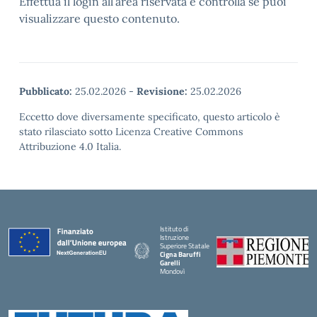
Effettua il login all’area riservata e controlla se puoi
visualizzare questo contenuto.
Pubblicato:
25.02.2026
-
Revisione:
25.02.2026
Eccetto dove diversamente specificato, questo articolo è
stato rilasciato sotto Licenza Creative Commons
Attribuzione 4.0 Italia.
Istituto di
Istruzione
Superiore Statale
Cigna Baruffi
Garelli
Mondovì
— Visita la pagina iniziale della scuola