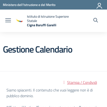
Vai ai contenuti
Vai al menu di navigazione
Vai al footer
Ministero dell'Istruzione e del Merito
Istituto di Istruzione Superiore
Statale
Cigna Baruffi Garelli
— Visita la pagina iniziale della scuola
Gestione Calendario
Stampa / Condividi
Siamo spiacenti. Il contenuto che vuoi leggere non è di
pubblico dominio.