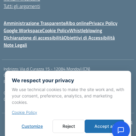
Tutti gli argomenti
Amministrazione Trasparente
Albo online
Privacy Policy
Google Workspace
Cookie Policy
Whistleblowing
Dichiarazione di accessibilità
Obiettivi di Accessibilità
Note Legali
Indirizzo:
Via di Curazza 15 - 12084 Mondovì (CN)
Centralino:
Tel. 017442601
Email:
cnis02900p@istruzione.it
We respect your privacy
Posta elettronica certificata (PEC):
cnis02900p@pec.istruzione.it
We use technical cookies to make the site work and, with
Codice fiscale: 84004970046
your consent, preference, analytics, and marketing
Codice meccanografico:
CNIS02900P
cookies.
Cookie Policy
Idea e progetto di Designers Italia
Customize
Reject
Accept all