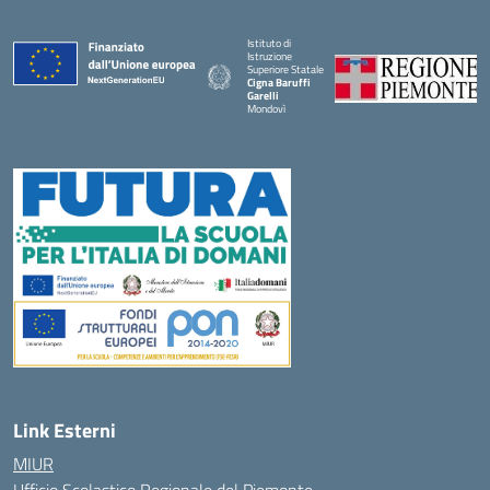
Istituto di
Istruzione
Superiore Statale
Cigna Baruffi
Garelli
Mondovì
— Visita la pagina iniziale della scuola
Link Esterni
MIUR