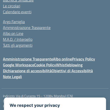
Bacheca Sindacale
Le circolari
Calendario eventi
Argo Famiglia
Amministrazione Trasparente
Albo on Line
M.A.D. / Interpello
Tutti gli argomenti
Amministrazione Trasparente
Albo online
Privacy Policy
Google Workspace
Cookie Policy
Whistleblowing
Dichiarazione di accessibilità
Obiettivi di Accessibilità
Note Legali
Indirizzo:
Via di Curazza 15 - 12084 Mondovì (CN)
Centralino:
Tel. 017442601
Email:
cnis02900p@istruzione.it
We respect your privacy
Posta elettronica certificata (PEC):
cnis02900p@pec.istruzione.it