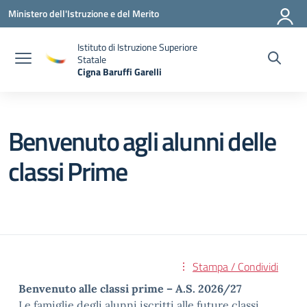
Vai ai contenuti
Vai al menu di navigazione
Vai al footer
Ministero dell'Istruzione e del Merito
Istituto di Istruzione Superiore
Statale
Cigna Baruffi Garelli
— Visita la pagina iniziale della scuola
Benvenuto agli alunni delle
classi Prime
Stampa / Condividi
Benvenuto alle classi prime – A.S. 2026/27
Le famiglie degli alunni iscritti alle future classi