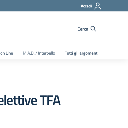
Accedi
Cerca
 on Line
M.A.D. / Interpello
Tutti gli argomenti
lettive TFA