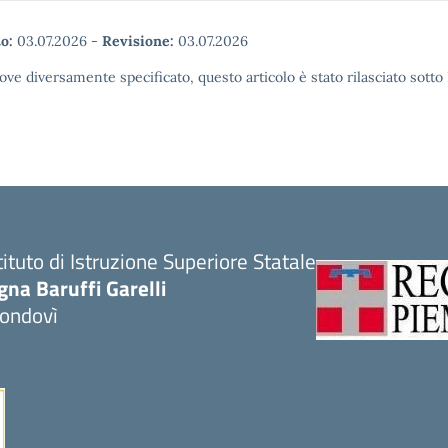
o:
03.07.2026
-
Revisione:
03.07.2026
ove diversamente specificato, questo articolo è stato rilasciato sott
tituto di Istruzione Superiore Statale
gna Baruffi Garelli
ondovì
Visita la pagina iniziale della scuola