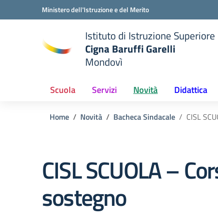
Vai ai contenuti
Vai al menu di navigazione
Vai al footer
Ministero dell'Istruzione e del Merito
Istituto di Istruzione Superiore
Cigna Baruffi Garelli
Mondovì
della scuola
— Visita la pagina iniziale del
Scuola
Servizi
Novità
Didattica
Home
Novità
Bacheca Sindacale
CISL SCUO
CISL SCUOLA – Cors
sostegno