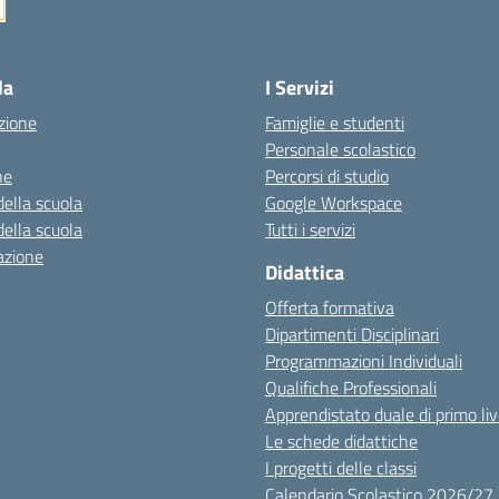
la
I Servizi
zione
Famiglie e studenti
Personale scolastico
ne
Percorsi di studio
della scuola
Google Workspace
della scuola
Tutti i servizi
azione
Didattica
Offerta formativa
Dipartimenti Disciplinari
Programmazioni Individuali
Qualifiche Professionali
Apprendistato duale di primo liv
Le schede didattiche
I progetti delle classi
Calendario Scolastico 2026/27