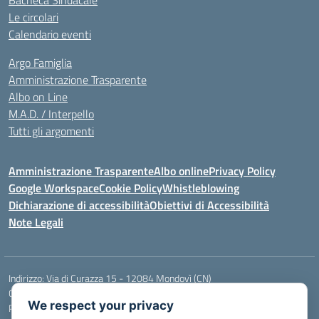
Bacheca Sindacale
Le circolari
Calendario eventi
Argo Famiglia
Amministrazione Trasparente
Albo on Line
M.A.D. / Interpello
Tutti gli argomenti
Amministrazione Trasparente
Albo online
Privacy Policy
Google Workspace
Cookie Policy
Whistleblowing
Dichiarazione di accessibilità
Obiettivi di Accessibilità
Note Legali
Indirizzo:
Via di Curazza 15 - 12084 Mondovì (CN)
Centralino:
Tel. 017442601
Email:
cnis02900p@istruzione.it
We respect your privacy
Posta elettronica certificata (PEC):
cnis02900p@pec.istruzione.it