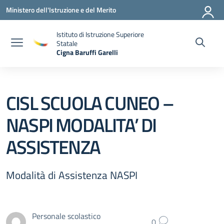
Vai ai contenuti
Vai al menu di navigazione
Vai al footer
Ministero dell'Istruzione e del Merito
Istituto di Istruzione Superiore
Statale
Cigna Baruffi Garelli
— Visita la pagina iniziale della scuola
CISL SCUOLA CUNEO –
NASPI MODALITA’ DI
ASSISTENZA
Modalità di Assistenza NASPI
Personale scolastico
0