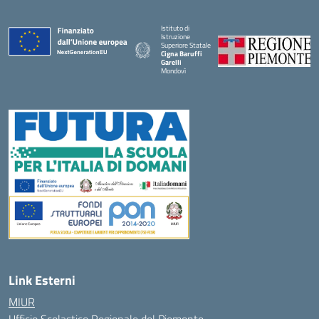
Istituto di
Istruzione
Superiore Statale
Cigna Baruffi
Garelli
Mondovì
— Visita la pagina iniziale della scuola
Link Esterni
MIUR