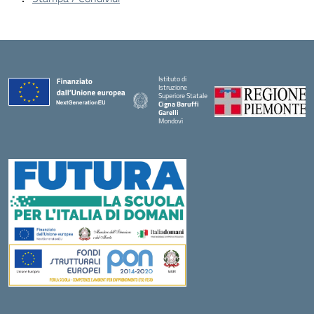
Istituto di
Istruzione
Superiore Statale
Cigna Baruffi
Garelli
Mondovì
— Visita la pagina iniziale della scuola