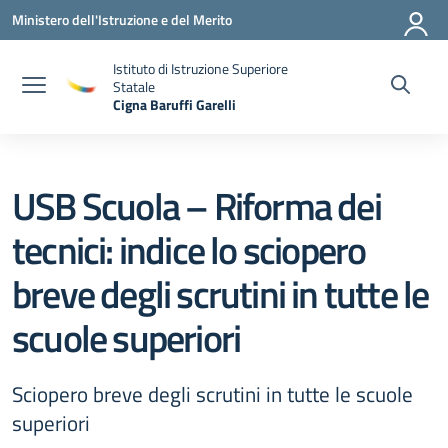
Vai ai contenuti
Vai al menu di navigazione
Vai al footer
Ministero dell'Istruzione e del Merito
Istituto di Istruzione Superiore
Statale
Cigna Baruffi Garelli
— Visita la pagina iniziale della scuola
USB Scuola – Riforma dei
tecnici: indice lo sciopero
breve degli scrutini in tutte le
scuole superiori
Sciopero breve degli scrutini in tutte le scuole
superiori