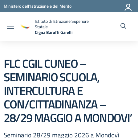
Vai ai contenuti
Vai al menu di navigazione
Vai al footer
Ministero dell'Istruzione e del Merito
Istituto di Istruzione Superiore
Statale
Cigna Baruffi Garelli
— Visita la pagina iniziale della scuola
FLC CGIL CUNEO –
SEMINARIO SCUOLA,
INTERCULTURA E
CON/CITTADINANZA –
28/29 MAGGIO A MONDOVI’
Seminario 28/29 maggio 2026 a Mondovì