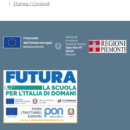
Stampa / Condividi
Istituto di
Istruzione
Superiore Statale
Cigna Baruffi
Garelli
Mondovì
— Visita la pagina iniziale della scuola