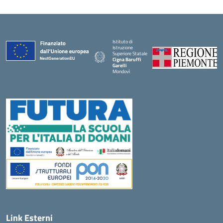
Istituto di
Istruzione
Superiore Statale
Cigna Baruffi
Garelli
Mondovì
— Visita la pagina iniziale della scuola
Link Esterni