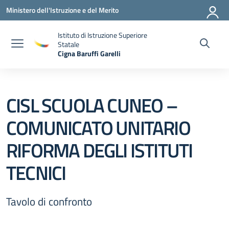
Vai ai contenuti
Vai al menu di navigazione
Vai al footer
Ministero dell'Istruzione e del Merito
Istituto di Istruzione Superiore
Statale
Cigna Baruffi Garelli
— Visita la pagina iniziale della scuola
CISL SCUOLA CUNEO –
COMUNICATO UNITARIO
RIFORMA DEGLI ISTITUTI
TECNICI
Tavolo di confronto