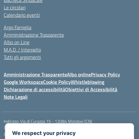
Bacheca Sindacale
Le circolari
Calendario eventi
Argo Famiglia
Amministrazione Trasparente
Albo on Line
M.A.D. / Interpello
Tutti gli argomenti
Amministrazione Trasparente
Albo online
Privacy Policy
Google Workspace
Cookie Policy
Whistleblowing
Dichiarazione di accessibilità
Obiettivi di Accessibilità
Note Legali
Indirizzo:
Via di Curazza 15 - 12084 Mondovì (CN)
Centralino:
Tel. 017442601
Email:
cnis02900p@istruzione.it
We respect your privacy
Posta elettronica certificata (PEC):
cnis02900p@pec.istruzione.it