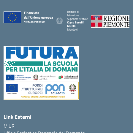
Istituto di
Istruzione
Superiore Statale
Cigna Baruffi
Garelli
Mondovì
— Visita la pagina iniziale della scuola
Link Esterni
MIUR