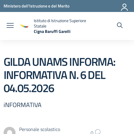
Vai ai contenuti
Vai al menu di navigazione
Vai al footer
Ministero dell'Istruzione e del Merito
Istituto di Istruzione Superiore
Statale
Cigna Baruffi Garelli
— Visita la pagina iniziale della scuola
GILDA UNAMS INFORMA:
INFORMATIVA N. 6 DEL
04.05.2026
iNFORMATIVA
Personale scolastico
0