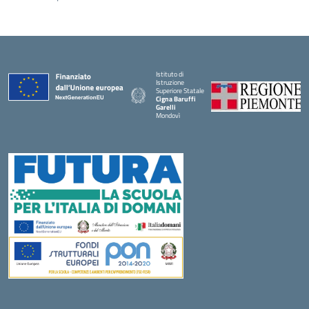
Istituto di
Istruzione
Superiore Statale
Cigna Baruffi
Garelli
Mondovì
— Visita la pagina iniziale della scuola