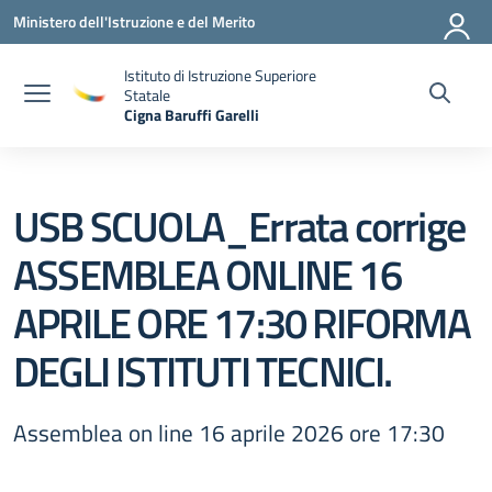
Vai ai contenuti
Vai al menu di navigazione
Vai al footer
Ministero dell'Istruzione e del Merito
Istituto di Istruzione Superiore
Statale
Cigna Baruffi Garelli
— Visita la pagina iniziale della scuola
USB SCUOLA_Errata corrige
ASSEMBLEA ONLINE 16
APRILE ORE 17:30 RIFORMA
DEGLI ISTITUTI TECNICI.
Assemblea on line 16 aprile 2026 ore 17:30