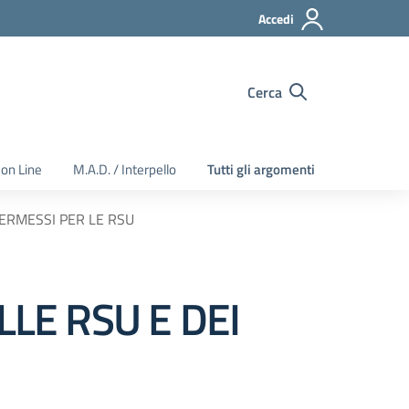
Accedi
Cerca
 on Line
M.A.D. / Interpello
Tutti gli argomenti
PERMESSI PER LE RSU
LE RSU E DEI