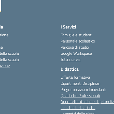
la
I Servizi
zione
Famiglie e studenti
Personale scolastico
ne
Percorsi di studio
della scuola
Google Workspace
della scuola
Tutti i servizi
azione
Didattica
Offerta formativa
Dipartimenti Disciplinari
Programmazioni Individuali
Qualifiche Professionali
Apprendistato duale di primo liv
Le schede didattiche
I progetti delle classi