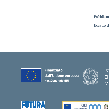
Pubblicat
Eccetto d
Is
Ci
M
— 