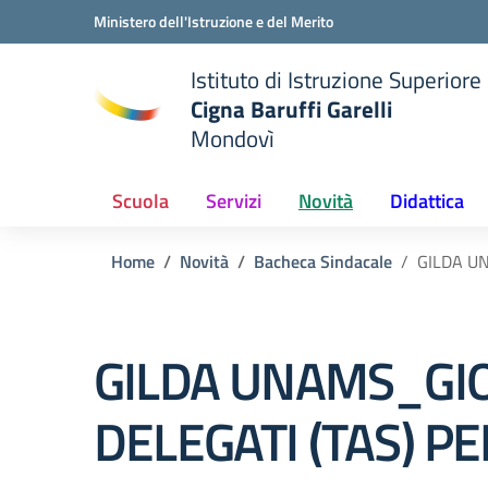
Vai ai contenuti
Vai al menu di navigazione
Vai al footer
Ministero dell'Istruzione e del Merito
Istituto di Istruzione Superiore
Cigna Baruffi Garelli
Mondovì
della scuola
— Visita la pagina iniziale del
Scuola
Servizi
Novità
Didattica
Home
Novità
Bacheca Sindacale
GILDA U
GILDA UNAMS_GIO
DELEGATI (TAS) P