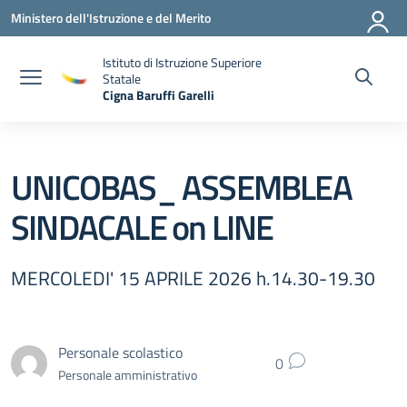
Vai ai contenuti
Vai al menu di navigazione
Vai al footer
Ministero dell'Istruzione e del Merito
Istituto di Istruzione Superiore
Statale
Cigna Baruffi Garelli
— Visita la pagina iniziale della scuola
UNICOBAS_ ASSEMBLEA
SINDACALE on LINE
MERCOLEDI' 15 APRILE 2026 h.14.30-19.30
Personale scolastico
0
Personale amministrativo