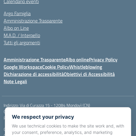
Calendario eventi
Argo Famiglia
Amministrazione Trasparente
Albo on Line
M.A.D. / Interpello
Tutti gli argomenti
Amministrazione Trasparente
Albo online
Privacy Policy
Google Workspace
Cookie Policy
Whistleblowing
Dichiarazione di accessibilità
Obiettivi di Accessibilità
Note Legali
Indirizzo:
Via di Curazza 15 - 12084 Mondovì (CN)
Centralino:
Tel. 017442601
Email:
cnis02900p@istruzione.it
We respect your privacy
Posta elettronica certificata (PEC):
cnis02900p@pec.istruzione.it
We use technical cookies to make the site work and, with
Codice fiscale: 84004970046
your consent, preference, analytics, and marketing
Codice meccanografico:
CNIS02900P