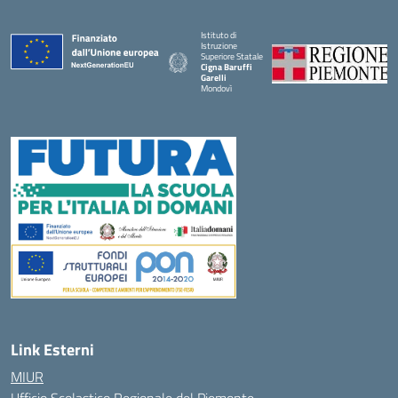
Istituto di
Istruzione
Superiore Statale
Cigna Baruffi
Garelli
Mondovì
— Visita la pagina iniziale della scuola
Link Esterni
MIUR