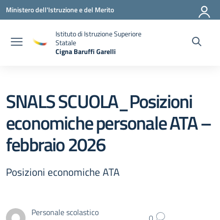
Vai ai contenuti
Vai al menu di navigazione
Vai al footer
Ministero dell'Istruzione e del Merito
Istituto di Istruzione Superiore
Statale
Cigna Baruffi Garelli
— Visita la pagina iniziale della scuola
SNALS SCUOLA_Posizioni
economiche personale ATA –
febbraio 2026
Posizioni economiche ATA
Personale scolastico
0