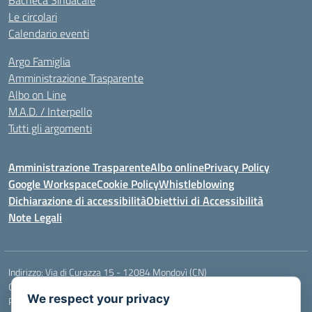
Bacheca Sindacale
Le circolari
Calendario eventi
Argo Famiglia
Amministrazione Trasparente
Albo on Line
M.A.D. / Interpello
Tutti gli argomenti
Amministrazione Trasparente
Albo online
Privacy Policy
Google Workspace
Cookie Policy
Whistleblowing
Dichiarazione di accessibilità
Obiettivi di Accessibilità
Note Legali
Indirizzo:
Via di Curazza 15 - 12084 Mondovì (CN)
Centralino:
Tel. 017442601
Email:
cnis02900p@istruzione.it
We respect your privacy
Posta elettronica certificata (PEC):
cnis02900p@pec.istruzione.it