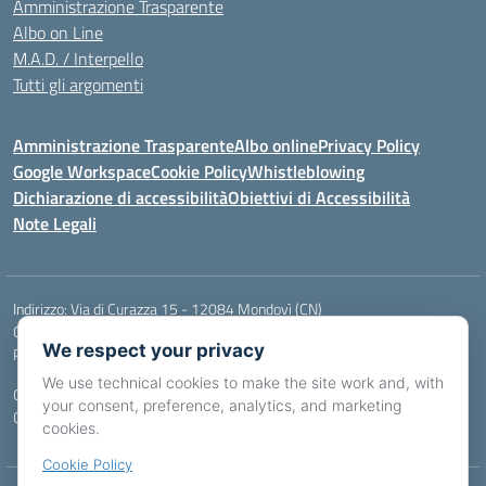
Amministrazione Trasparente
Albo on Line
M.A.D. / Interpello
Tutti gli argomenti
Amministrazione Trasparente
Albo online
Privacy Policy
Google Workspace
Cookie Policy
Whistleblowing
Dichiarazione di accessibilità
Obiettivi di Accessibilità
Note Legali
Indirizzo:
Via di Curazza 15 - 12084 Mondovì (CN)
Centralino:
Tel. 017442601
Email:
cnis02900p@istruzione.it
We respect your privacy
Posta elettronica certificata (PEC):
cnis02900p@pec.istruzione.it
We use technical cookies to make the site work and, with
Codice fiscale: 84004970046
your consent, preference, analytics, and marketing
Codice meccanografico:
CNIS02900P
cookies.
Cookie Policy