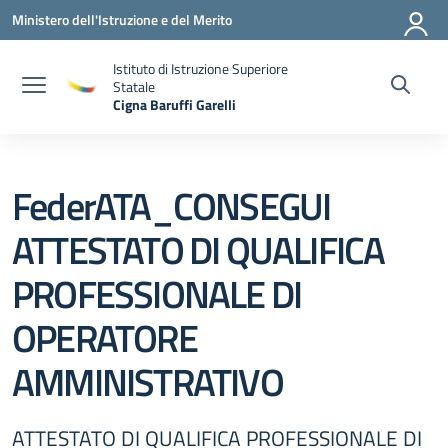
Vai ai contenuti
Vai al menu di navigazione
Vai al footer
Ministero dell'Istruzione e del Merito
Istituto di Istruzione Superiore
Statale
Cigna Baruffi Garelli
— Visita la pagina iniziale della scuola
FederATA_CONSEGUI
ATTESTATO DI QUALIFICA
PROFESSIONALE DI
OPERATORE
AMMINISTRATIVO
ATTESTATO DI QUALIFICA PROFESSIONALE DI