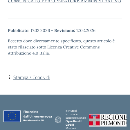
COMUNICATO PER OPERATORE AMMINISTRATIVO
Pubblicato:
17.02.2026
-
Revisione:
17.02.2026
Eccetto dove diversamente specificato, questo articolo è
stato rilasciato sotto Licenza Creative Commons
Attribuzione 4.0 Italia.
Stampa / Condividi
Istituto di
Istruzione
Superiore Statale
Cigna Baruffi
Garelli
Mondovì