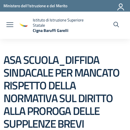
Vai ai contenuti
Vai al menu di navigazione
Vai al footer
Ministero dell'Istruzione e del Merito
Istituto di Istruzione Superiore
Statale
Cigna Baruffi Garelli
— Visita la pagina iniziale della scuola
ASA SCUOLA_DIFFIDA
SINDACALE PER MANCATO
RISPETTO DELLA
NORMATIVA SUL DIRITTO
ALLA PROROGA DELLE
SUPPLENZE BREVI