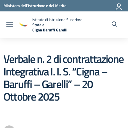
Vai ai contenuti
Vai al menu di navigazione
Vai al footer
Ministero dell'Istruzione e del Merito
Istituto di Istruzione Superiore
Statale
Cigna Baruffi Garelli
— Visita la pagina iniziale della scuola
Verbale n. 2 di contrattazione
Integrativa I. I. S. “Cigna –
Baruffi – Garelli” – 20
Ottobre 2025