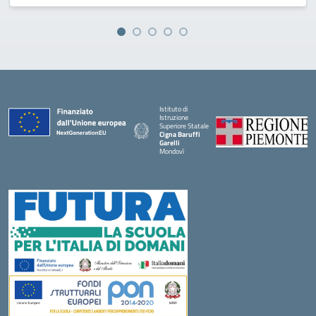
Istituto di
Istruzione
Superiore Statale
Cigna Baruffi
Garelli
Mondovì
— Visita la pagina iniziale della scuola