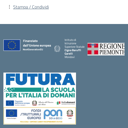
Stampa / Condividi
Istituto di
Istruzione
Superiore Statale
Cigna Baruffi
Garelli
Mondovì
— Visita la pagina iniziale della scuola