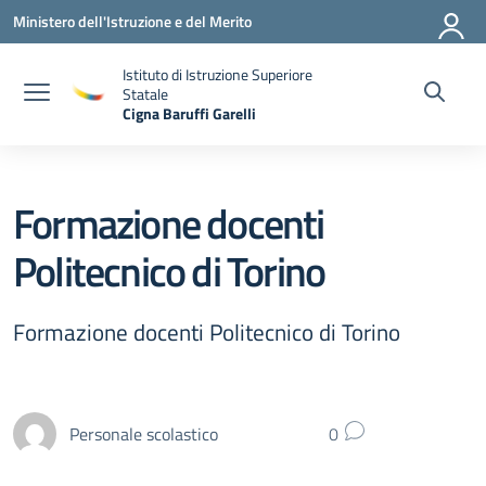
Vai ai contenuti
Vai al menu di navigazione
Vai al footer
Ministero dell'Istruzione e del Merito
Istituto di Istruzione Superiore
Statale
Cigna Baruffi Garelli
— Visita la pagina iniziale della scuola
Formazione docenti
Politecnico di Torino
Formazione docenti Politecnico di Torino
Personale scolastico
0