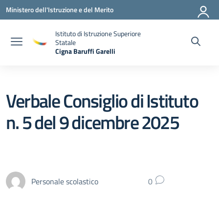
Vai ai contenuti
Vai al menu di navigazione
Vai al footer
Ministero dell'Istruzione e del Merito
Istituto di Istruzione Superiore
Statale
Cigna Baruffi Garelli
— Visita la pagina iniziale della scuola
Verbale Consiglio di Istituto
n. 5 del 9 dicembre 2025
Personale scolastico
0