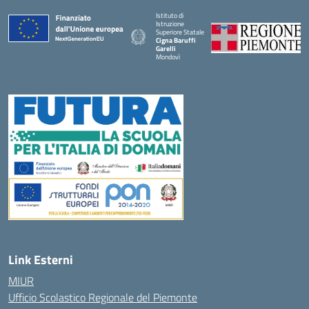
Istituto di
Istruzione
Superiore Statale
Cigna Baruffi
Garelli
Mondovì
— Visita la pagina iniziale della scuola
Link Esterni
MIUR
Ufficio Scolastico Regionale del Piemonte