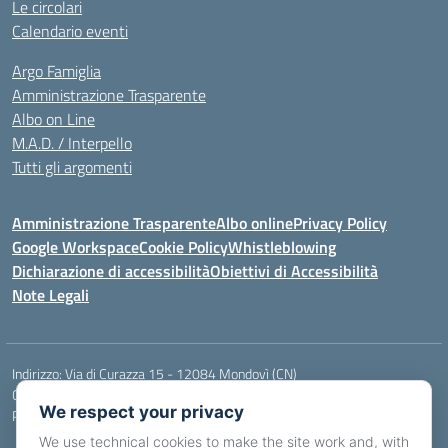
Le circolari
Calendario eventi
Argo Famiglia
Amministrazione Trasparente
Albo on Line
M.A.D. / Interpello
Tutti gli argomenti
Amministrazione Trasparente
Albo online
Privacy Policy
Google Workspace
Cookie Policy
Whistleblowing
Dichiarazione di accessibilità
Obiettivi di Accessibilità
Note Legali
Indirizzo:
Via di Curazza 15 - 12084 Mondovì (CN)
Centralino:
Tel. 017442601
Email:
cnis02900p@istruzione.it
We respect your privacy
Posta elettronica certificata (PEC):
cnis02900p@pec.istruzione.it
We use technical cookies to make the site work and, with