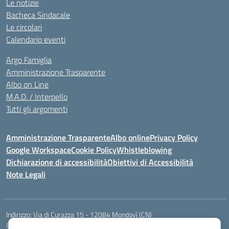
Le notizie
Bacheca Sindacale
Le circolari
Calendario eventi
Argo Famiglia
Amministrazione Trasparente
Albo on Line
M.A.D. / Interpello
Tutti gli argomenti
Amministrazione Trasparente
Albo online
Privacy Policy
Google Workspace
Cookie Policy
Whistleblowing
Dichiarazione di accessibilità
Obiettivi di Accessibilità
Note Legali
Indirizzo:
Via di Curazza 15 - 12084 Mondovì (CN)
Centralino:
Tel. 017442601
Email:
cnis02900p@istruzione.it