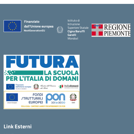
Istituto di
Istruzione
Superiore Statale
Cigna Baruffi
Garelli
Mondovì
— Visita la pagina iniziale della scuola
Link Esterni