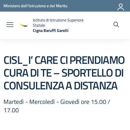
Vai ai contenuti
Vai al menu di navigazione
Vai al footer
Ministero dell'Istruzione e del Merito
Istituto di Istruzione Superiore
Statale
Cigna Baruffi Garelli
— Visita la pagina iniziale della scuola
CISL_I’ CARE CI PRENDIAMO
CURA DI TE – SPORTELLO DI
CONSULENZA A DISTANZA
Martedì - Mercoledì - Giovedì ore 15.00 /
17.00