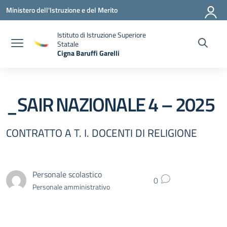
Vai ai contenuti
Vai al menu di navigazione
Vai al footer
Ministero dell'Istruzione e del Merito
Istituto di Istruzione Superiore
Statale
Cigna Baruffi Garelli
— Visita la pagina iniziale della scuola
_SAIR NAZIONALE 4 – 2025
CONTRATTO A T. I. DOCENTI DI RELIGIONE
Personale scolastico
0
Personale amministrativo