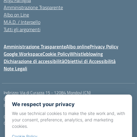
Argo Famiglia
Amministrazione Trasparente
Albo on Line
M.A.D. / Interpello
Tutti gli argomenti
Amministrazione Trasparente
Albo online
Privacy Policy
Google Workspace
Cookie Policy
Whistleblowing
Dichiarazione di accessibilità
Obiettivi di Accessibilità
Note Legali
Indirizzo:
Via di Curazza 15 - 12084 Mondovì (CN)
Centralino:
Tel. 017442601
Email:
cnis02900p@istruzione.it
We respect your privacy
Posta elettronica certificata (PEC):
cnis02900p@pec.istruzione.it
We use technical cookies to make the site work and, with
Codice fiscale: 84004970046
your consent, preference, analytics, and marketing
Codice meccanografico:
CNIS02900P
cookies.
Cookie Policy