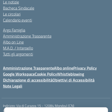
Le notizie
Bacheca Sindacale
Le circolari
Calendario eventi
Argo Famiglia
Amministrazione Trasparente
Albo on Line
M.A.D. / Interpello
Tutti gli argomenti
Amministrazione Trasparente
Albo online
Privacy Policy
Google Workspace
Cookie Policy
Whistleblowing
Dichiarazione di accessibilità
Obiettivi di Accessibilità
Note Legali
Indirizzo:
Via di Curazza 15 - 12084 Mondovì (CN)
Centralino:
Tel. 017442601
Email:
cnis02900p@istruzione.it