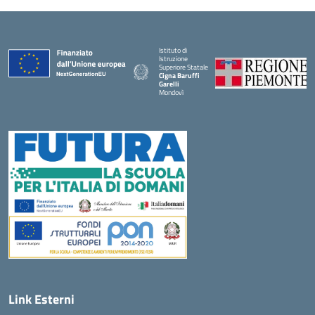
Istituto di
Istruzione
Superiore Statale
Cigna Baruffi
Garelli
Mondovì
— Visita la pagina iniziale della scuola
Link Esterni