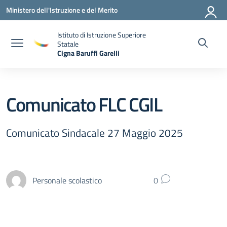
Vai ai contenuti
Vai al menu di navigazione
Vai al footer
Ministero dell'Istruzione e del Merito
Istituto di Istruzione Superiore
Statale
Cigna Baruffi Garelli
— Visita la pagina iniziale della scuola
Comunicato FLC CGIL
Comunicato Sindacale 27 Maggio 2025
Personale scolastico
0