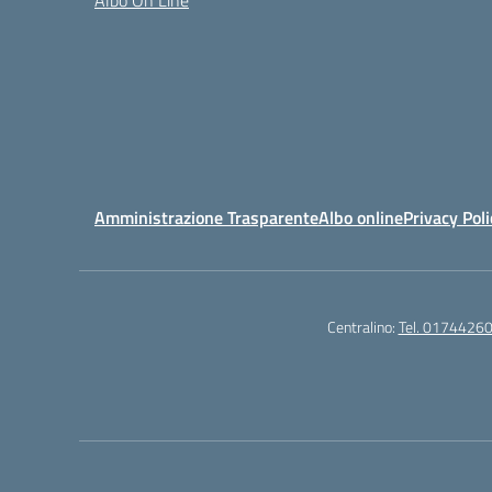
Albo On Line
Amministrazione Trasparente
Albo online
Privacy Poli
Centralino:
Tel. 0174426