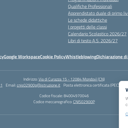
Qualifiche Professionali
Apprendistato duale di primo liv
Le schede didattiche
I progetti delle classi
Calendario Scolastico 2026/27
Libri di testo A.S. 2026/27
cy
Google Workspace
Cookie Policy
Whistleblowing
Dichiarazione di
Indirizzo:
Via di Curazza 15 - 12084 Mondovì (CN)
01
Email:
cnis02900p@istruzione.it
Posta elettronica certificata (PEC):
cni
W
Codice fiscale: 84004970046
W
Codice meccanografico:
CNIS02900P
c
C