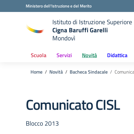
Vai ai contenuti
Vai al menu di navigazione
Vai al footer
Ministero dell'Istruzione e del Merito
Istituto di Istruzione Superiore
Cigna Baruffi Garelli
Mondovì
della scuola
— Visita la pagina iniziale del
Scuola
Servizi
Novità
Didattica
Home
Novità
Bacheca Sindacale
Comunica
Comunicato CISL
Blocco 2013