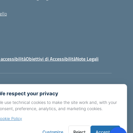
ello
 accessibilità
Obiettivi di Accessibilità
Note Legali
s02900p@pec.istruzione.it
e respect your privacy
e use technical cookies to make the site work and, with your
onsent, preference, analytics, and marketing cookies.
ookie Policy
Idea e progetto di Designers Italia
Customize
Reject
Accept all