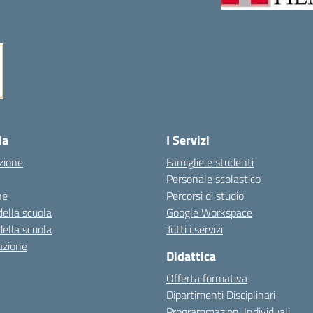
Visita la pagina iniziale della scuola
la
I Servizi
zione
Famiglie e studenti
Personale scolastico
ne
Percorsi di studio
della scuola
Google Workspace
della scuola
Tutti i servizi
azione
Didattica
Offerta formativa
Dipartimenti Disciplinari
Programmazioni Individuali