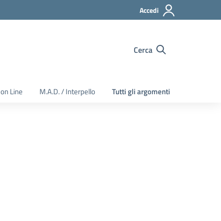
Accedi
Cerca
 on Line
M.A.D. / Interpello
Tutti gli argomenti