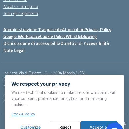
M.A.D. / Interpello
Tutti gli argomenti
Amministrazione Trasparente
Albo online
Privacy Policy
Google Workspace
Cookie Policy
Whistleblowing
Dichiarazione di accessibilità
Obiettivi di Accessibilità
Note Legali
Indirizzo:
Via di Curazza 15 - 12084 Mondovì (CN)
Centralino:
Tel. 017442601
Email:
cnis02900p@istruzione.it
We respect your privacy
Posta elettronica certificata (PEC):
cnis02900p@pec.istruzione.it
We use technical cookies to make the site work and, with
Codice fiscale: 84004970046
your consent, preference, analytics, and marketing
Codice meccanografico:
CNIS02900P
cookies.
Cookie Policy
Idea e progetto di Designers Italia
Customize
Reject
Accept all