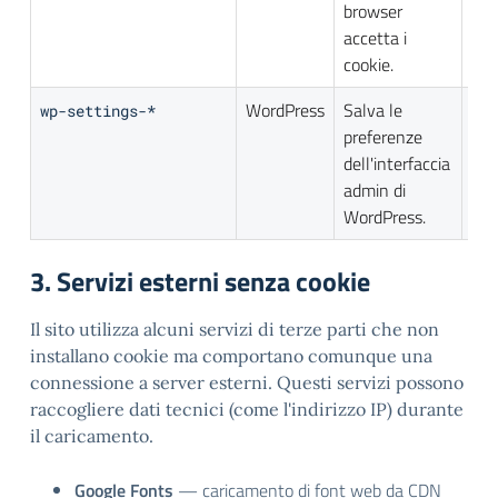
browser
accetta i
cookie.
WordPress
Salva le
1 a
wp-settings-*
preferenze
dell'interfaccia
admin di
WordPress.
3. Servizi esterni senza cookie
Il sito utilizza alcuni servizi di terze parti che non
installano cookie ma comportano comunque una
connessione a server esterni. Questi servizi possono
raccogliere dati tecnici (come l'indirizzo IP) durante
il caricamento.
Google Fonts
— caricamento di font web da CDN