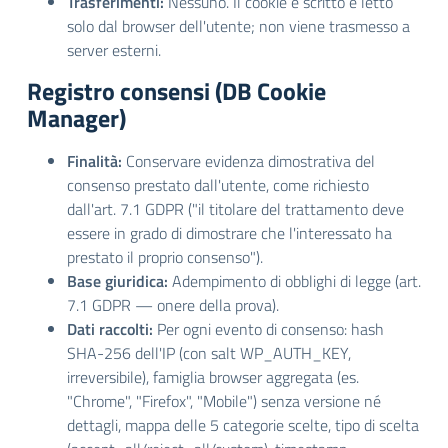
Trasferimenti:
Nessuno. Il cookie è scritto e letto
solo dal browser dell'utente; non viene trasmesso a
server esterni.
Registro consensi (DB Cookie
Manager)
Finalità:
Conservare evidenza dimostrativa del
consenso prestato dall'utente, come richiesto
dall'art. 7.1 GDPR ("il titolare del trattamento deve
essere in grado di dimostrare che l'interessato ha
prestato il proprio consenso").
Base giuridica:
Adempimento di obblighi di legge (art.
7.1 GDPR — onere della prova).
Dati raccolti:
Per ogni evento di consenso: hash
SHA-256 dell'IP (con salt WP_AUTH_KEY,
irreversibile), famiglia browser aggregata (es.
"Chrome", "Firefox", "Mobile") senza versione né
dettagli, mappa delle 5 categorie scelte, tipo di scelta