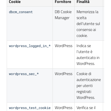
Cookie
Fornitore
Finalità
Dur
DB Cookie
Memorizza la
36
dbcm_consent
Manager
scelta
gior
dell'utente sul
consenso ai
cookie.
WordPress
Indica se
Ses
wordpress_logged_in_*
l'utente è
/ 1
autenticato in
gior
WordPress.
WordPress
Cookie di
Ses
wordpress_sec_*
autenticazione
/ 1
per utenti
gior
registrati
WordPress.
WordPress
Verifica se il
Ses
wordpress_test_cookie