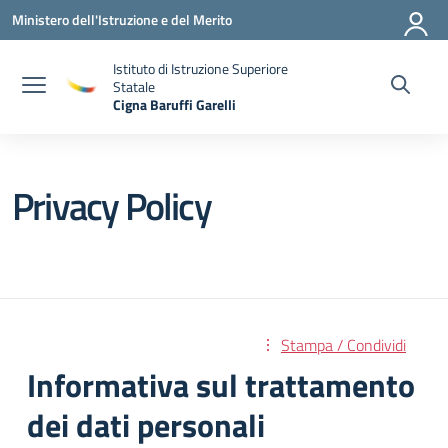
Vai ai contenuti
Vai al menu di navigazione
Vai al footer
Ministero dell'Istruzione e del Merito
Istituto di Istruzione Superiore
Statale
Cigna Baruffi Garelli
— Visita la pagina iniziale della scuola
Privacy Policy
Stampa / Condividi
Informativa sul trattamento
dei dati personali