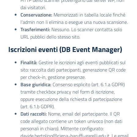
HTTP dello scanner provengono dal server WP, non
dai visitatori.
Conservazione:
Memorizzati in tabella locale finché
l'admin non li elimina o esegue una nuova scansione.
Trasferimenti:
Nessuno. Lo scanner contatta solo
URL pubblici dello stesso sito.
Iscrizioni eventi (DB Event Manager)
Finalità:
Gestire le iscrizioni agli eventi pubblicati sul
sito: raccolta dati partecipanti, generazione QR code
per check-in, gestione presenze.
Base giuridica:
Consenso esplicito (art. 6.1.a GDPR)
tramite checkbox privacy nel form di iscrizione,
oppure esecuzione della richiesta di partecipazione
(art. 6.1.b GDPR).
Dati raccolti:
Nome, email del partecipante. Il QR
code allegato contiene un token univoco (non dati
personali in chiaro). Mittente configurato:
davide.bertolino@cigna-baruffi-garelli.edu.it. Le email