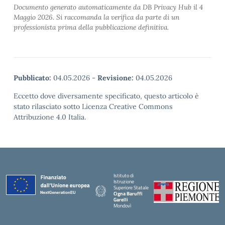
Documento generato automaticamente da DB Privacy Hub il 4
Maggio 2026. Si raccomanda la verifica da parte di un
professionista prima della pubblicazione definitiva.
Pubblicato:
04.05.2026
-
Revisione:
04.05.2026
Eccetto dove diversamente specificato, questo articolo è
stato rilasciato sotto Licenza Creative Commons
Attribuzione 4.0 Italia.
Istituto di
Istruzione
Superiore Statale
Cigna Baruffi
Garelli
Mondovì
— Visita la pagina iniziale della scuola